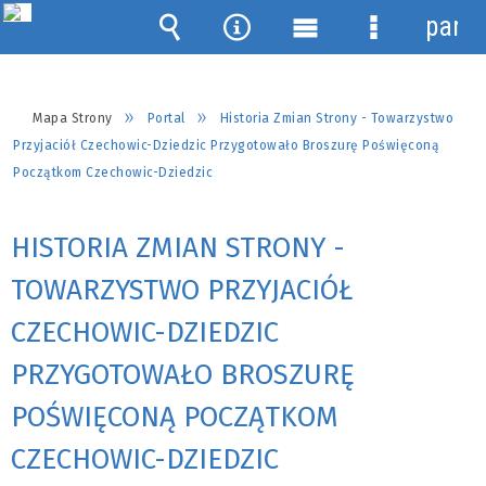
panel
Wyszukiwarka
Narzędzia
Menu
Menu
główne
szczegółow
Mapa Strony
Portal
Historia Zmian Strony - Towarzystwo
Przyjaciół Czechowic-Dziedzic Przygotowało Broszurę Poświęconą
Początkom Czechowic-Dziedzic
HISTORIA ZMIAN STRONY -
TOWARZYSTWO PRZYJACIÓŁ
CZECHOWIC-DZIEDZIC
PRZYGOTOWAŁO BROSZURĘ
POŚWIĘCONĄ POCZĄTKOM
CZECHOWIC-DZIEDZIC