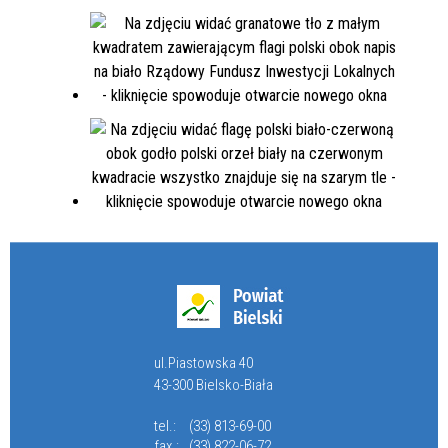
ul.Piastowska 40
43-300 Bielsko-Biała
tel.:
(33) 813-69-00
fax.:
(33) 822-06-72