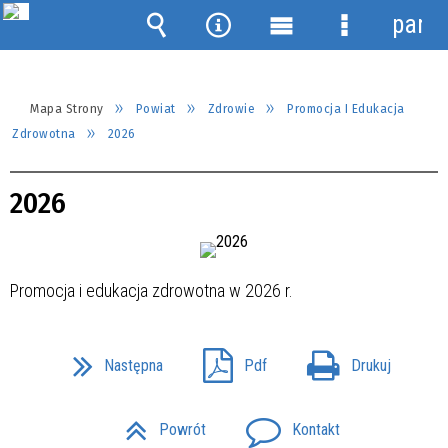
panel
Wyszukiwarka
Narzędzia
Menu
Menu
główne
szczegółow
Mapa Strony
Powiat
Zdrowie
Promocja I Edukacja
Zdrowotna
2026
2026
Promocja i edukacja zdrowotna w 2026 r.
Następna
Pdf
Drukuj
Powrót
Kontakt