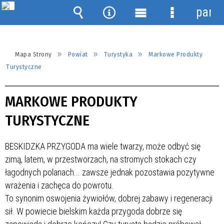
panel
Wyszukiwarka
Narzędzia
Menu
Menu
główne
szczegółow
Mapa Strony
Powiat
Turystyka
Markowe Produkty
Turystyczne
MARKOWE PRODUKTY
TURYSTYCZNE
BESKIDZKA PRZYGODA ma wiele twarzy, może odbyć się
zimą, latem, w przestworzach, na stromych stokach czy
łagodnych polanach... zawsze jednak pozostawia pozytywne
wrażenia i zachęca do powrotu.
To synonim oswojenia żywiołów, dobrej zabawy i regeneracji
sił. W powiecie bielskim każda przygoda dobrze się