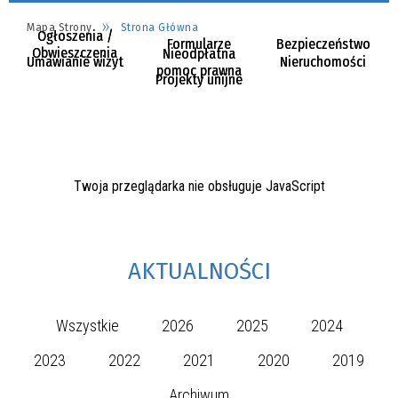
Mapa Strony
Strona Główna
Ogłoszenia /
Formularze
Bezpieczeństwo
Obwieszczenia
Nieodpłatna
Umawianie wizyt
Nieruchomości
pomoc prawna
Projekty unijne
Twoja przeglądarka nie obsługuje JavaScript
AKTUALNOŚCI
Wszystkie
2026
2025
2024
2023
2022
2021
2020
2019
Archiwum