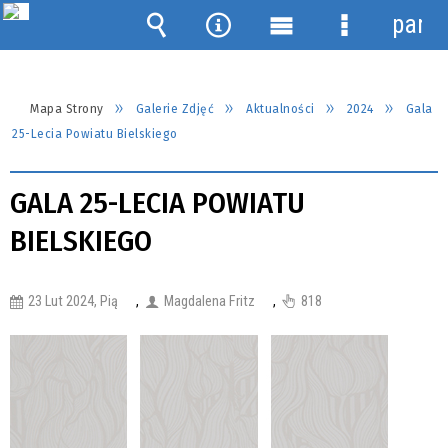
panel
Wyszukiwarka
Narzędzia
Menu
Menu
główne
szczegółow
Mapa Strony
Galerie Zdjęć
Aktualności
2024
Gala
25-Lecia Powiatu Bielskiego
GALA 25-LECIA POWIATU
BIELSKIEGO
23 Lut 2024, Pią
,
Magdalena Fritz
,
818